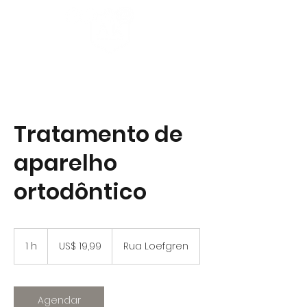
Tratamento de
aparelho
ortodôntico
19,99
Dólares
1 h
1
US$ 19,99
Rua Loefgren
americanos
Agendar