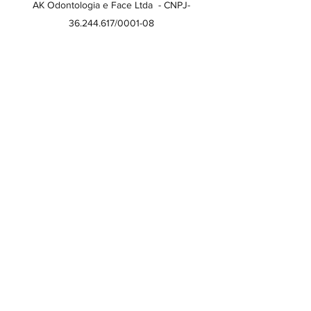
AK Odontologia e Face Ltda - CNPJ-
36.244.617
/0001-08
CRO 39.717
Fone:
11 5549-4008
Whatsapp:
11 95945-6115
Rua Machado Bittencourt 205 sala 46 -
cep
04044-000
Vila Clementino São Paulo
SP
Menu
Informações
Início
Políticas de Privacidade
Sobre nós
Termos de Uso do Site
receba novidades
Inscreva-se para receber novidades por e-
mail
>