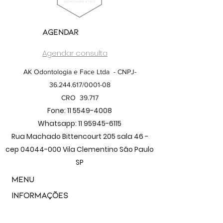
Agendar
Agendar consulta
AK Odontologia e Face Ltda - CNPJ-
36.244.617
/0001-08
CRO 39.717
Fone:
11 5549-4008
Whatsapp:
11 95945-6115
Rua Machado Bittencourt 205 sala 46 -
cep
04044-000
Vila Clementino São Paulo
SP
Menu
Informações
Início
Políticas de Privacidade
Sobre nós
Termos de Uso do Site